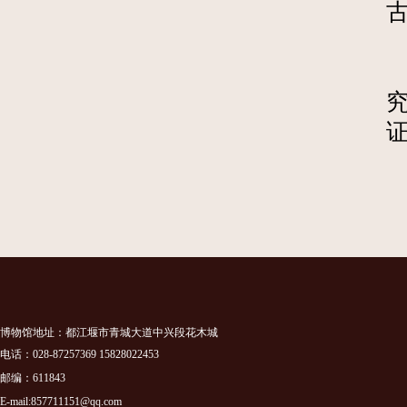
博物馆地址：都江堰市青城大道中兴段花木城
电话：028-87257369 15828022453
邮编：611843
E-mail:857711151@qq.com