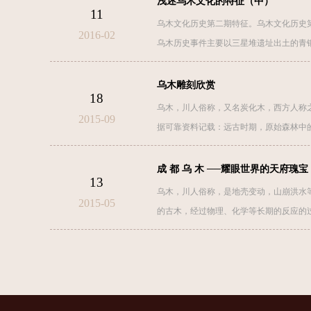
浅述乌木文化的特征（中）
11
乌木文化历史第二期特征。乌木文化历史
2016-02
乌木历史事件主要以三星堆遗址出土的青
乌木雕刻欣赏
18
乌木，川人俗称，又名炭化木，西方人称之
2015-09
据可靠资料记载：远古时期，原始森林中
如其来的重大的地理
成 都 乌 木 ──耀眼世界的天府瑰宝
13
乌木，川人俗称，是地壳变动，山崩洪水
2015-05
的古木，经过物理、化学等长期的反应的