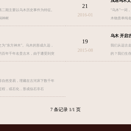
浅述乌木文
21
第二期主要以乌木历史事件为特征。
“乌木”一词
2016-01
铜神树
木物质单纯
乌木 开启
19
为“东方神木”。乌木的形成久远，
我们从远古走
2015-08
的百年千年名贵古木，由于遭受到突
的？我们生
等自然变易，埋藏在古河床下数千年
过程，或石化，形成似石非石
7 条记录 1/1 页