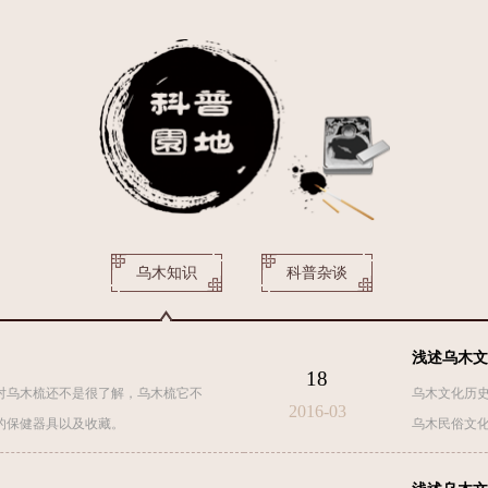
乌木知识
科普杂谈
浅述乌木文
18
对乌木梳还不是很了解，乌木梳它不
乌木文化历
2016-03
的保健器具以及收藏。
乌木民俗文
乌木棺材、