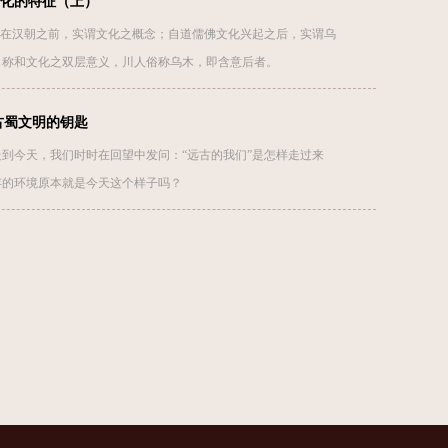
化的特征（上）
，在汉朝之前，实谓文化之概念；自道儒佛文化兴起之后，实谓乌
名称和文化之双层意义，川人俗称乌木，即含意后者。
古蜀文明的钥匙
到今天，我们时时在回望中发问：“远古的我们”是怎样走过来
存的环境原本就是今天这个样子吗？