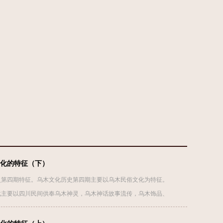
化的特征（下）
史第四期特征。乌木文化历史第四期主要以乌木民俗文化为特征。
化主要以四川民间供奉乌木神灵，乌木神话故事流传，乌木饰品、
乌木家俱