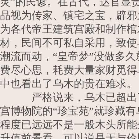
灵”的民谚。在古代，达官显
品视为传家、镇宅之宝，辟邪
为各代帝王建筑宫殿和制作棺
材，民间不可私自采用，致使
潮流而动，“皇帝梦”没做多
费尽心思，耗费大量家财觅得
中也看出了乌木的贵在难求
严格说来，乌木已超出了木
宫博物院的“珍宝苑”就珍藏
程度已远远不是一般木头所能
升值前景看，可以说是无与伦