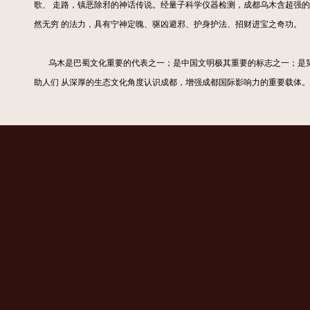
歌、 走路，镇恶除邪的神话传说。经量子科学仪器检测，成都乌木含超强
然无穷 的法力，具有宁神定魄、驱凶避邪、护身护法、招财进宝之奇功。
乌木是巴蜀文化重要的代表之一；是中国文明极其重要的标志之一；是第
助人们 从深厚的生态文化角度认识成都，增强成都国际影响力的重要载体。