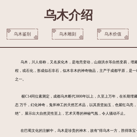
乌木介绍
乌木鉴别
乌木雕刻
乌木价值
乌木，川人俗称，又名炭化木，是地壳变动，山崩洪水等自然变易，埋藏
程，或石化，形成似石非石，似木非木的神奇物品，主产于成都平原，是一种
之一。
椐C14同位素测定，成都乌木断代3800年以上，久至上万年，在长期埋
态 万千，幻化神奇，鬼斧神工的天然艺术品，以其质坚如玉，色紫红乌亮
绝”， 展示出大自然灵性至上，艺术天尊的神秘气氛，令人骚动不止。
在巴蜀文化的注解中，乌木是珍贵的神木，故有“得乌木一方，胜得珠宝一