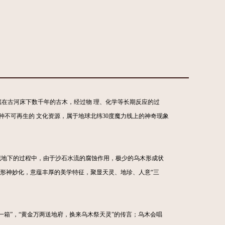
在古河床下数千年的古木，经过物 理、化学等长期反应的过
不可再生的 文化资源，属于地球北纬30度魔力线上的神奇现象
藏地下的过程中，由于沙石水流的腐蚀作用，极少的乌木形成状
，形神妙化，意蕴丰厚的美学特征，聚显天灵、地珍、人意“三
箱”，“黄金万两送地府，换来乌木祭天灵”的传言；乌木会唱