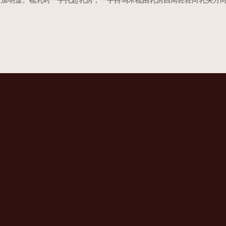
加明显。梳乳时一手托起乳房，一手持乌木梳由乳房四周轻轻向乳头方向梳