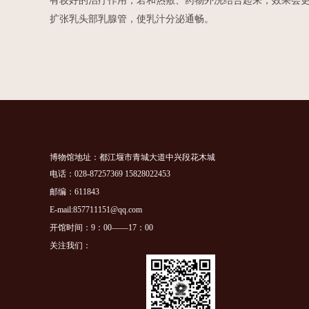
有较好的治疗作用，若和热敷、药物外洗结合起来，效果会更
扩张乳头部乳腺管，使乳汁分泌通畅。
博物馆地址：都江堰市青城大道中兴段花木城
电话：028-87257369 15828022453
邮编：611843
E-mail:857711151@qq.com
开馆时间：9：00——17：00
关注我们：