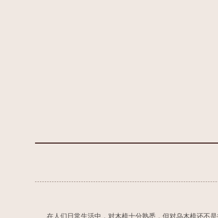
在人们日常生活中，对木梳十分熟悉，但对乌木梳还不是很