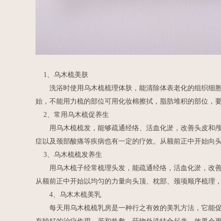
1、乌木梳美肤
洗浴时使用乌木梳梳理体肤，能清除体表老化的组织细胞，
始，不能用力梳的部位可用化妆棉擦拭，脂肪堆积的部位，
2、常用乌木梳促养生
用乌木梳梳发，能够疏通经络、活血化淤，改善头皮和颅内
症以及颈部酸痛等疾病也有一定的疗效。从额前正中开始向头
3、乌木梳梳发养生
用乌木梳子经常梳理头发，能疏通经络，活血化淤，改善头
从额前正中开始以均匀的力量向头顶、枕部、颈项顺序梳理，
4、乌木木梳美乳
每天用乌木梳梳乳房是一种行之有效的美乳方法，它能促使