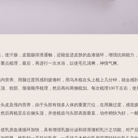
使汗腺，皮脂腺排泄通畅，还能促进皮肤的血液循环，增强抗病能力，
要重点梳理，最后，再进行一次水浴，以使毛孔清爽，神情气爽。
营养。用脑过度而感到疲倦时，用乌木梳在头上梳上几分钟，就会感到
顶、枕部、颈项顺序梳理，然后再向两侧梳划。每次梳理100下左右，使
皮及颅内营养，由于头部有很多人体的重要穴位，在用脑过度，感觉疲
然后再梳至左右侧头顶，并使梳齿与头部表面垂直，动作稍快为好，一般每
乳房血液循环加快，具有增强乳腺分泌和排泄潴积乳汁之功能，对产后