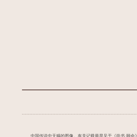
中国传说中天赐的图像。有关记载最早见于《尚书·顾命》