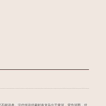
已不能详考。汉代传说伏羲时有龙马出于黄河，背负河图，伏