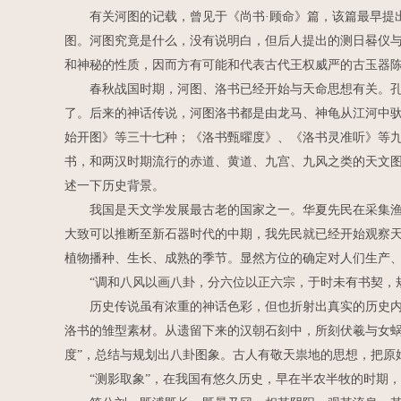
有关河图的记载，曾见于《尚书·顾命》篇，该篇最早提出
图。河图究竟是什么，没有说明白，但后人提出的测日晷仪
和神秘的性质，因而方有可能和代表古代王权威严的古玉器陈
春秋战国时期，河图、洛书已经开始与天命思想有关。孔子
了。后来的神话传说，河图洛书都是由龙马、神龟从江河中
始开图》等三十七种；《洛书甄曜度》、《洛书灵准听》等
书，和两汉时期流行的赤道、黄道、九宫、九风之类的天文图
述一下历史背景。
我国是天文学发展最古老的国家之一。华夏先民在采集渔猎
大致可以推断至新石器时代的中期，我先民就已经开始观察
植物播种、生长、成熟的季节。显然方位的确定对人们生产、
“调和八风以画八卦，分六位以正六宗，于时未有书契，规
历史传说虽有浓重的神话色彩，但也折射出真实的历史内容
洛书的雏型素材。从遗留下来的汉朝石刻中，所刻伏羲与女蜗
度”，总结与规划出八卦图象。古人有敬天祟地的思想，把原
“测影取象”，在我国有悠久历史，早在半农半牧的时期，