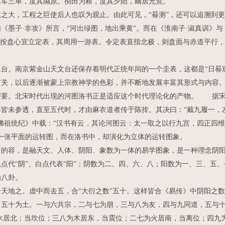
军三单，度其隰原。彻田为粮，度其夕阳，幽居允荒。
大，工程之巨使后人也叹为观止。由此可见，“晷测”，还可以追溯到更
子·非攻》所言，“河出绿图，地出乘黄”。而在《淮南子·淑真训》与 《
。按盘心宜立定表，其周用一游表。令定表直指北极，则盘面与赤道平行
。南京紫金山天文台还保存着明代正统年间的一个圭表，这都是“日晷观
有关，以后逐渐被蒙上宗教神学的色彩，并不断地发展丰富其形式与内容
需要。北宋时代出现的河图洛书正是适应这个时代理论化的产物。 据宋
皆未参透，直至五代时，才由麻衣道者传于陈抟。其决曰：“戴九履一，
佛祖统纪》中载：“汉书有云，其论河图云：太一取之以行九宫，四正四维
一张平面的运转图，而在洛书中，却演化为立体的运转图象。
容，是融天文、人体、阴阳、象数为一体的易学图象，是一种理念阴阳
点代“阴”、白点代表“阳”；阴数为二、四、六、八；阳数为一、三、五
为八卦。
地之。虚中而去五，合“大衍之数”五十。这样皆合《易传》中阴阳之数
，五十为土。一与六共宗，二与七为朋，三与八为友，四与九同道，五与
水居北；当坎位；三八为木居东，当震位；二七为火居南，当离位；四九