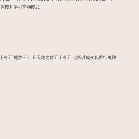
为河图和洛书两种图式。
。
二十有五 地数三十 凡天地之数五十有五 此所以成变化而行鬼神