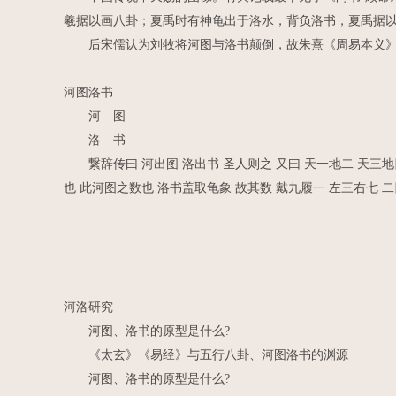
羲据以画八卦；夏禹时有神龟出于洛水，背负洛书，夏禹据
后宋儒认为刘牧将河图与洛书颠倒，故朱熹《周易本义》
河图洛书
河 图
洛 书
繋辞传曰 河出图 洛出书 圣人则之 又曰 天一地二 天三地
也 此河图之数也 洛书盖取龟象 故其数 戴九履一 左三右七 
河洛研究
河图、洛书的原型是什么?
《太玄》《易经》与五行八卦、河图洛书的渊源
河图、洛书的原型是什么?