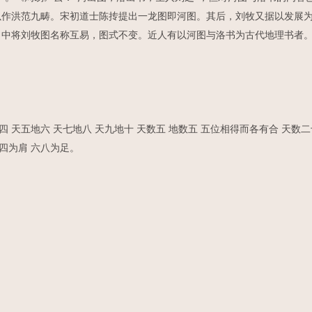
以作洪范九畴。宋初道士陈抟提出一龙图即河图。其后，刘牧又据以发展
中将刘牧图名称互易，图式不变。近人有以河图与洛书为古代地理书者
四 天五地六 天七地八 天九地十 天数五 地数五 五位相得而各有合 天数
二四为肩 六八为足。