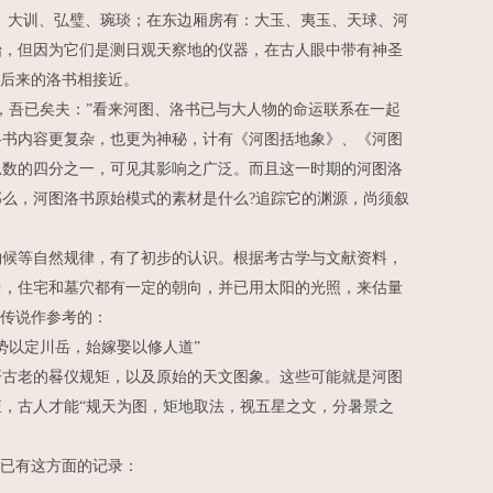
、大训、弘璧、琬琰；在东边厢房有：大玉、夷玉、天球、河
始，但因为它们是测日观天察地的仪器，在古人眼中带有神圣
与后来的洛书相接近。
吾已矣夫：”看来河图、洛书已与大人物的命运联系在一起
洛书内容更复杂，也更为神秘，计有《河图括地象》、《河图
总数的四分之一，可见其影响之广泛。而且这一时期的河图洛
么，河图洛书原始模式的素材是什么?追踪它的渊源，尚须叙
候等自然规律，有了初步的认识。根据考古学与文献资料，
中，住宅和墓穴都有一定的朝向，并已用太阳的光照，来估量
史传说作参考的：
以定川岳，始嫁娶以修人道”
古老的晷仪规矩，以及原始的天文图象。这些可能就是河图
，古人才能“规天为图，矩地取法，视五星之文，分暑景之
已有这方面的记录：