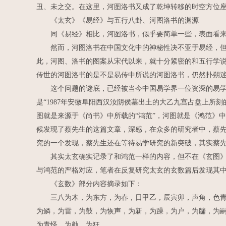
丑、未之交。在这里，河图洛书又成了乾坤转移的时空方位
《太玄》《易经》与五行八卦、河图洛书的渊源
同《易经》相比，河图洛书，似乎要简单一些，表面看来也
然而，河图洛书在中国文化中的神秘性决不亚于易经，但根
此，河图、洛书的图案从宋代以来，就十分紧密的和五行学说
传世的河图洛书的是不是易传中所说的河图洛书，仍然扑朔
这个问题的谜底，已经被当今中国易学界一位资深的易学前
是“1987年安徽阜阳西汉汝阴侯墓出土的大乙九宫占盘上所
图就是来源于《尚书》中所载的“鸿范”，河图就是《鸿范》
候发现了蔡先生的这篇文章，深感，在众多的研究者中，蔡
究的一个发现，蔡先生还在等待易学研究的新突破，其实蔡
其实太玄确实记录了和鸿范一样的内容，但不在《玄图》中
与鸿范的严格对应，笔者在反复研究太玄的玄数篇后发现其
《玄数》部分内容摘录如下：
三八为木，为东方，为春，日甲乙，辰寅卯，声角，色青，
为鳞，为雷，为鼓，为恢声，为新，为躁，为户，为牖，为
为青怪，为鼽，为狂。