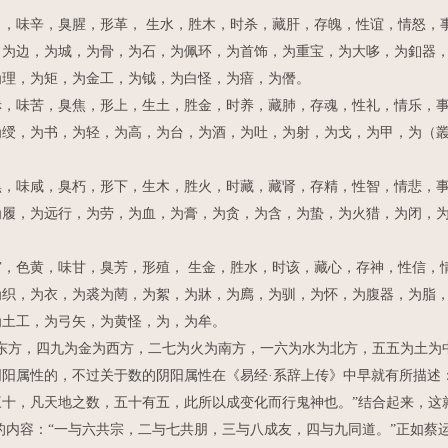
味辛，臭腥，形革， 生水，胜木，时杀，藏肝，存魄，性谊，情怒，
，为边，为城，为骨，为石，为佩环，为首饰，为重宝，为大哆，为釦器
为理，为矩，为金工，为钺，为白怪，为瘖，为僭。
味苦，臭焦，形上，生土，胜金，时养，藏肺，存魂，性礼，情乐，事
为绶，为书，为轻，为高，为台，为酒，为吐，为射，为戈，为甲，为（
味咸，臭朽，形下，生木，胜火，时藏，藏肾，存精，性智，情悲，事
为履，为远行，为劳，为血，为膏，为贪，为含，为蛰，为火猎，为闭，
色黄，味甘，臭芳，形殖， 生金，胜水，时该，藏心，存神，性信，
为织，为衣，为裘为菵，为絮，为牀，为廌，为驯，为怀，为腹器，为脂
为土工，为弓矢，为黄怪，为，为牟。
方，四九为金为西方，二七为火为南方，一六为水为北方，五五为土为中
阳属性的，不过关于数的阴阳属性在《易经·系辞上传》中早就有所描述
十，凡天地之数，五十有五，此所以成变化而行鬼神也。”结合起来，这
内容：“一与六共宗，二与七共朋，三与八成友，四与九同道。”正如蔡