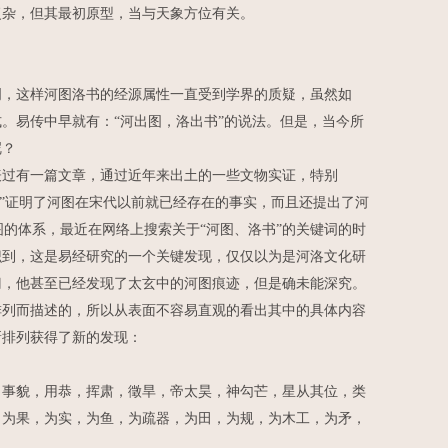
复杂，但其最初原型，当与天象方位有关。
，这样河图洛书的经源属性一直受到学界的质疑，虽然如
。易传中早就有：“河出图，洛出书”的说法。但是，当今所
呢？
过有一篇文章，通过近年来出土的一些文物实证，特别
同”证明了河图在宋代以前就已经存在的事实，而且还提出了河
图的体系，最近在网络上搜索关于“河图、洛书”的关键词的时
识到，这是易经研究的一个关键发现，仅仅以为是河洛文化研
门，他甚至已经发现了太玄中的河图痕迹，但是确未能深究。
列而描述的，所以从表面不容易直观的看出其中的具体内容
新排列获得了新的发现：
事貌，用恭，挥肃，徵旱，帝太昊，神勾芒，星从其位，类
，为果，为实，为鱼，为疏器，为田，为规，为木工，为矛，