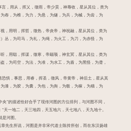
事言，用从，挥乂，徵雨，帝少昊，神蓐收，星从其位，类为
，为舂，为椎，为力，为悬，为燧，为兵，为械，为齿，为
视，用明，挥哲，徵热，帝炎帝，神祝融，星从其位，类为
叢）丛，为司马，为礼，为绳，为火工，为刀，为赤怪，为
听，用聪，挥谋，徵寒，帝颛顼，神玄冥，星从其位，类为
为盗，为司空，为法，为准，为水工，为盾，为黑怪，为聋，
情恐惧，事思，用睿，挥圣，徵风，帝黄帝，神后土，星从其
，为漆，为胶，为囊，为包，为舆，为毂，为稼，为穑，为
央”的描述恰好合乎了现传河图的方位排列，与河图不同，
：“天一地二，天三地四，天五地六，天七地八，天九地十。
就是河图。
运章先生所说，河图是并非宋代道士陈抟所创，而在东汉扬雄