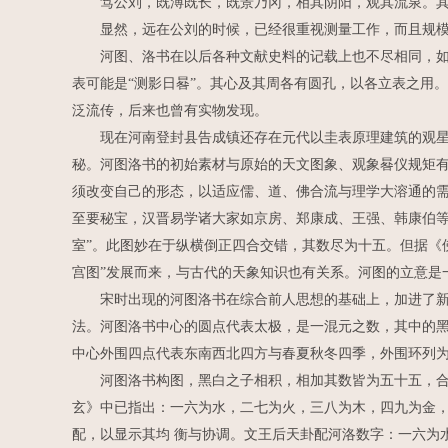
笃公刘，既溥既长，既景乃冈，相其阴阳，观其流泉。其
显然，远在公刘的时候，已经很重视测量工作，而且规模之
河图、洛书在以后各种文献史料的记载上也不尽相同，如《墨
表可能是“测影日晷”。其心及其周各有圆孔，以各立表之用
泛流传，后来也曾有实物发现。
现在河南登封县告成镇还存在元代以圭表原理建筑的观星台
秘。河图洛书的初始素材与原始的天文图象、观象晷仪规矩
须改变自己的形态，以适应儒、道、佛合流与理学大溶通的
至要秘宝，汉晋易学诸大家如京房、郑康成、王强、韩康伯等
室”。此图妙在于纵横倒正四合交错，其数尽为十五。但据《
宫图”发展而来，与古代的天象知识也有关系。河图的立意是
宋时出现的河图洛书在综合前人思想的基础上，加进了新的
法。河图洛书中心的圆点代表太极，是一混元之数，其中的黑
中心外围四点代表东南西北四方与春夏秋冬四季，外围环列
河图洛书构图，黑白之子相积，相加其数皆为五十五，合天
玄》中已指出：一六为水，二七为火，三八为木，四九为金
配，以显示其均 衡与协调。文王后天卦配河洛数字：一六为