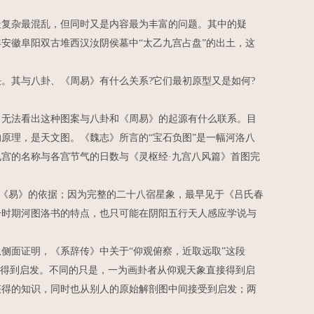
复杂最混乱，但同时又是内容最为丰富的问题。其中的疑
安徽阜阳双古堆西汉汝阴侯墓中“太乙九宫占盘”的出土，这
其与八卦、《周易》有什么关系?它们最初原型又是如何?
无法看出这种图案与八卦和《周易》的起源有什么联系。目
原理，是天文图。《魏志》所言的“宝石负图”是一幅河洛八
宫的名称与各宫节气的日数与《灵枢经·九宫八风篇》首图完
《易》的依据；因为完整的二十八宿星象，最早见于《吕氏春
一时期河图洛书的特点，也只可能在阴阳五行天人感应学说与
面证明，《系辞传》中关于“仰观俯察，近取远取”这段
中得到启发。不同的只是，一为画卦者从仰观天象直接得到启
获得的知识，同时也从别人的原始解剖图中间接受到启发；两