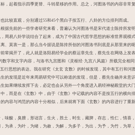
座标，起着指示四季更替、斗转星移的作用。总之，河图洛书的内容非常
比较直观，分别通过55和45个黑白子按五行、八卦的方位排列而成。
据先前的一些学者研究来看，普遍认为河图洛书是宋代道士陈抟所发明
，周易八卦学说结合了起来，成为了中国古代哲学思想的标准世界观模式
迷离、莫衷一是，那么当今据说是陈抟所创的河图洛书到底是从那里来的
辈揭开了，此人就是洛阳易经学会的蔡运章先生，蔡先生在网络上发表
刻的数字和文字内容，与洛书九宫图和《灵枢经·九宫八风篇》所载完全相
中五行思想的表达。我在研究《太玄 玄数》的时候发现，其中有五行和河
先生的发现是近年来周易研究中可以称道的发现，但是，蔡先生确并未意
先生如果继续发挥下去，必定也会从另外一个角度进入易经神秘殿堂的大
，而是在《玄数》中，由于《玄数》中记载的内容不是按五行的横向排
中的内容与鸿范的内容十分相似，后来就将下面《玄数》的内容进行了重
味酸，臭膻，形诎言，生火，胜土，时生，藏脾，存志，性仁，情喜，
嗣，为承，为叶，为绪，为赦，为解，为多子，为出，为予，为竹，为草