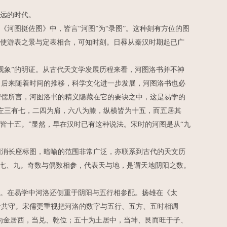
远的时代。
河图挺佐图》中，皆言“河图”为“录图”。这种刻有方位的图
，使游表之景与定表相合，可知时刻。日晷从秦汉时期起已广
象”的明证。从古代天文学发展历程来看，河图洛书并不神
。后来随着时间的推移，科学文化进一步发展，河图洛书也必
儒所言，河图洛书的精义隐藏在它的要诀之中，这是易学的
左三有七，二四为肩，六八为膝，纵横皆为十五，而五居其
皆十五。”显然，早在汉时已有这种说法。宋时的河图是从“九
消长座标图，暗喻的范围非常广泛，亦联系到古代的天文历
、七、九。奇数与偶数相参，代表天与地，是谓天地阴阳之数。
。在易学中河洛还侧重于阴阳与五行相参配。扬雄在《太
十共守。宋儒更重视把河洛的数字与五行、五方、五时相调
为金居西，当兑、乾位；五十为土居中，当坤、艮而旺于子、