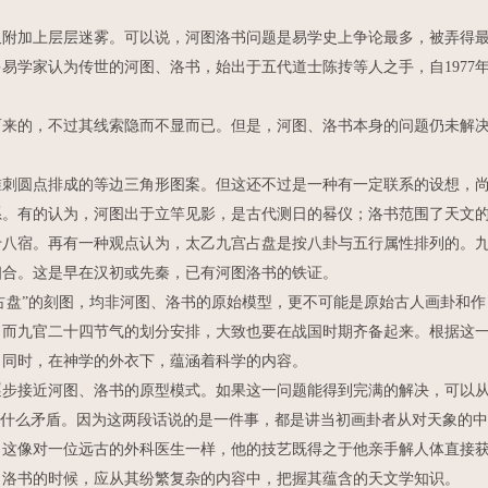
加上层层迷雾。可以说，河图洛书问题是易学史上争论最多，被弄得最
易学家认为传世的河图、洛书，始出于五代道士陈抟等人之手，自1977年
的，不过其线索隐而不显而已。但是，河图、洛书本身的问题仍未解决。
圆点排成的等边三角形图案。但这还不过是一种有一定联系的设想，尚
。有的认为，河图出于立竿见影，是古代测日的晷仪；洛书范围了天文的
八宿。再有一种观点认为，太乙九宫占盘是按八卦与五行属性排列的。九
相合。这是早在汉初或先秦，已有河图洛书的铁证。
占盘”的刻图，均非河图、洛书的原始模型，更不可能是原始古人画卦和作
，而九官二十四节气的划分安排，大致也要在战国时期齐备起来。根据这
。同时，在神学的外衣下，蕴涵着科学的内容。
接近河图、洛书的原型模式。如果这一问题能得到完满的解决，可以从侧
有什么矛盾。因为这两段话说的是一件事，都是讲当初画卦者从对天象的
，这像对一位远古的外科医生一样，他的技艺既得之于他亲手解人体直接
、洛书的时候，应从其纷繁复杂的内容中，把握其蕴含的天文学知识。