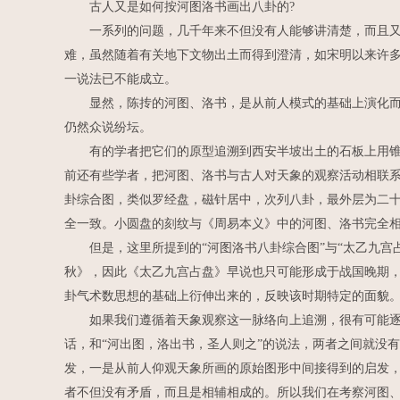
古人又是如何按河图洛书画出八卦的?
一系列的问题，几千年来不但没有人能够讲清楚，而且又附
难，虽然随着有关地下文物出土而得到澄清，如宋明以来许多
一说法已不能成立。
显然，陈抟的河图、洛书，是从前人模式的基础上演化而来
仍然众说纷坛。
有的学者把它们的原型追溯到西安半坡出土的石板上用锥刺
前还有些学者，把河图、洛书与古人对天象的观察活动相联系
卦综合图，类似罗经盘，磁针居中，次列八卦，最外层为二十
全一致。小圆盘的刻纹与《周易本义》中的河图、洛书完全
但是，这里所提到的“河图洛书八卦综合图”与“太乙九宫
秋》，因此《太乙九宫占盘》早说也只可能形成于战国晚期
卦气术数思想的基础上衍伸出来的，反映该时期特定的面貌
如果我们遵循着天象观察这一脉络向上追溯，很有可能逐步
话，和“河出图，洛出书，圣人则之”的说法，两者之间就没
发，一是从前人仰观天象所画的原始图形中间接得到的启发
者不但没有矛盾，而且是相辅相成的。所以我们在考察河图