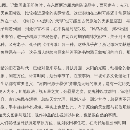
图。记载周康王即位时，在东西两边厢房的陈设品中，西厢房有：赤刀
与天象图标说，比较接近原物的实际情况。这些实物在当时可能还非常原
列在一起。《尚书》中提到的“天球”也可能是古代原始的天象星宿图，
周游列国，到处求官不得，在不得意时悲叹说：“风鸟不至，河不出图，
驮出来的，进一步增添了神秘色彩。在两汉时期的谶纬文献中，关于河图
九种。又有老子、孔子的《河洛谶》各一种。这些几乎占了所记谶纬文献
象联系在一起，这是后人继续向原来的河图洛书增添天象知识的内容。那
的旧石器时代，已经对暑来寒往，月缺月圆，太阳的光照，动植物的物
天象，测定方位。计算时间，划分季节了。在裴李岗、半坡许多文化遗址
生活都有重要意义。“河图根源于晷仪”并非是无端的推测，是有一定历
天为图，矩地取法，视五星之文，分晷景之度。使鬼神以致群祠，审地势
。古代先民在观察、总结天文地理、规划八卦，测定方位，总是离不开
像，手中往往持有规矩。事实上也是如此，有了原始的天文图与晷仪规矩
始天文图象与规矩，视作神圣的法器加以神化，也是很自然的事情。
人们就根据日影测定草原方位，规划农田和住宅。在周代远祖公刘时期，