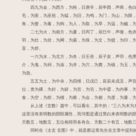
四九为金，为西方，为秋，日庚辛，辰申酉，声商，色白，
毛，为医，为巫祝，为猛，为旧，为鸣，为门，为山，为限
角，为螫，为毒，为狗，为入，为取，为旱，为寇，为贼，
二七为火，为南方，为夏，日丙丁，辰巳午，声徵，色赤，
羽，为灶，为丝，为网，为索，为珠，为文，为驳，为印，
盲，为舒。
一六为水，为北方，为冬，日壬癸，辰子亥，声羽，色黑，
介，为鬼，为祠，为庙，为井，为穴，为窦，为镜，为玉，
为急。
五五为土，为中央，为四维，日戊己，辰辰未戌丑，声宫，
位，类为裸，为封，为缾，为宫，为宅，为中霤，为内事，
食，为空，为棺，为櫝，为衢，为会，为都，为度，为量，
从上述《玄数》篇中，可以看出，其中的：“三八为木为东
这里没有表明数的阴阳属性，而河图是通过黑白来表明数的阴
天数五，地数五，五位相得而各有合。天数二十有五，地数三
同时在《太玄 玄图》中，就是蔡运章先生在文章中提到的